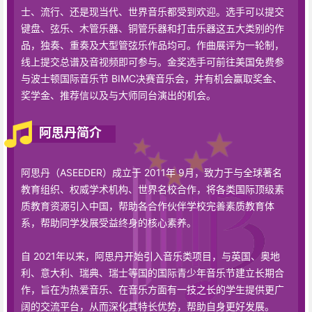
士、流行、还是现当代、世界音乐都受到欢迎。选手可以提交
键盘、弦乐、木管乐器、铜管乐器和打击乐器这五大类别的作
品，独奏、重奏及大型管弦乐作品均可。作曲展评为一轮制，
线上提交总谱及音视频即可参与。金奖选手可前往美国免费参
与波士顿国际音乐节 BIMC决赛音乐会，并有机会赢取奖金、
奖学金、推荐信以及与大师同台演出的机会。
阿思丹简介
阿思丹（ASEEDER）成立于 2011年 9月，致力于与全球著名
教育组织、权威学术机构、世界名校合作，将各类国际顶级素
质教育资源引入中国，帮助各合作伙伴学校完善素质教育体
系，帮助同学发展受益终身的核心素养。
自 2021年以来，阿思丹开始引入音乐类项目，与英国、奥地
利、意大利、瑞典、瑞士等国的国际青少年音乐节建立长期合
作，旨在为热爱音乐、在音乐方面有一技之长的学生提供更广
阔的交流平台，从而深化其特长优势，帮助自身更好发展。