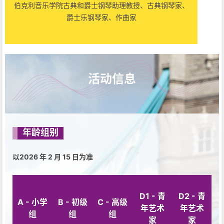
伯克利音乐学院古典和爵士钢琴助理教授、古典钢琴家、
爵士乐钢琴家、作曲家
活动信息
年龄组别
以2026 年 2 月 15 日为准
D1 - 青
D2 - 青
A - 小学
B - 初级
C - 高级
年艺术
年艺术
组
组
组
家
家