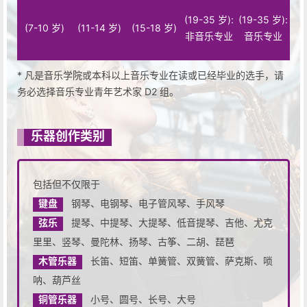
(19-35 岁):
(19-35 岁):
(7-10 岁)
(11-14 岁)
(15-18 岁)
非音乐专业
音乐专业
* 凡是音乐学院或本科以上音乐专业在读或已经毕业的选手，请
务必选择音乐专业青年艺术家 D2 组。
乐器创作类别
包括但不仅限于
键盘
钢琴、电钢琴、电子管风琴、手风琴
弦乐
提琴、中提琴、大提琴、低音提琴、吉他、尤克
里里、竖琴、曼陀林、扬琴、古筝、二胡、琵琶
木管乐器
长笛、短笛、单簧管、双簧管、萨克斯、唢
呐、葫芦丝
铜管乐器
小号、圆号、长号、大号