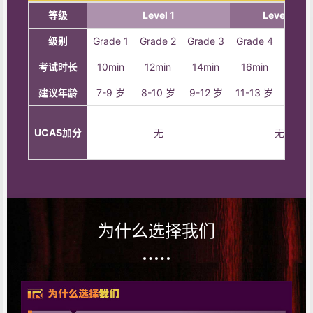
等级
Level 1
Level 2
级别
Grade 1
Grade 2
Grade 3
Grade 4
Grade
考试时长
10min
12min
14min
16min
18mi
建议年龄
7-9 岁
8-10 岁
9-12 岁
11-13 岁
13-15
UCAS加分
无
无
为什么选择我们