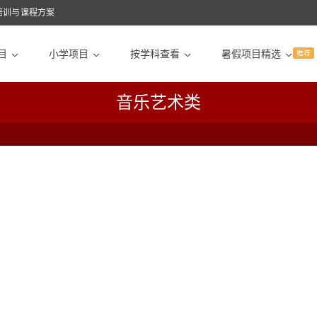
培训与课程方案
目
小学项目
按学科查看
暑假项目精选
推荐
>
>
>
>
音乐艺术类
【在线】2026波士顿国际作曲展