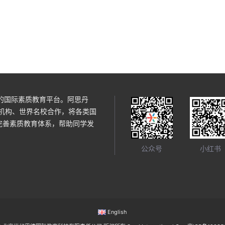
瑞典北欧国际音乐节 简介 组别与评分标准 奖项与
乐艺术类 | 音乐艺术类 | 高中项目
证书 评委名单 参与方式 区域咨 …
Read More
领先的国际素质教育平台。阿思丹
术机构、世界名校合作，将各类国
完善素质教育体系，帮助同学发
公众号
小红书
English