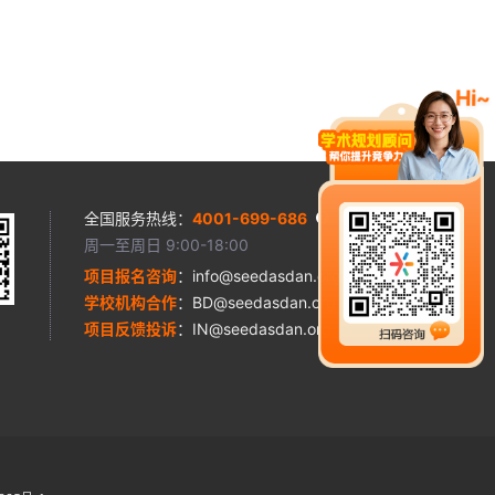
“至高荣耀”维也纳国际青少年音乐节 简介 为什么选
| 学术挑战 | 小学项目 | 欧洲 | 音乐艺术类 | 音乐艺
择 艺术征程 日程表 考核标准 …
Read More
术类 | 高中项目
Hi~
全国服务热线：
4001-699-686
周一至周日 9:00-18:00
项目报名咨询
：info@seedasdan.org
学校机构合作
：BD@seedasdan.org
项目反馈投诉
：IN@seedasdan.org