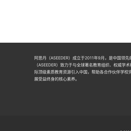
意大利米玛斯国际音乐节 简介 评委介绍 年龄组及
乐艺术类 | 音乐艺术类 | 高中项目
曲目要求 奖项设置 参与方式 区 …
Read More
阿思丹（ASEEDER）成立于2011年9月，是中国
（ASEEDER）致力于与全球著名教育组织、权威学
际顶级素质教育资源引入中国，帮助各合作伙伴学校
展受益终身的核心素养。