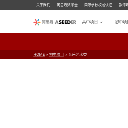
关于我们
阿思丹奖学金
国际学校权威认证
教师
高中项目
初中项
>
HOME
»
初中项目
»
音乐艺术类
【在线】伦敦青少年音乐展演