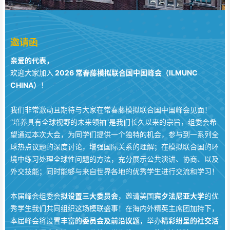
邀请函
亲爱的代表，
欢迎大家加入
2026 常春藤模拟联合国中国峰会
（ILMUNC
CHINA）
！
我们非常激动且期待与大家在常春藤模拟联合国中国峰会见面！
“培养具有全球视野的未来领袖”是我们长久以来的宗旨，组委会希
望通过本次大会，为同学们提供一个独特的机会，参与到一系列全
球热点议题的深度讨论，增强国际关系的理解；在模拟联合国的环
境中练习处理全球性问题的方法，充分展示公共演讲、协商、以及
外交技能；同时能够与来自世界各地的优秀学生进行交流和学习！
本届峰会组委会
拟设置三大委员会
，邀请美国
宾夕法尼亚大学
的优
秀学生我们共同组织这场模联盛事！在海内外精英主席团加持下，
本届峰会将设置
丰富的委员会及前沿议题
，举办
精彩纷呈的社交活