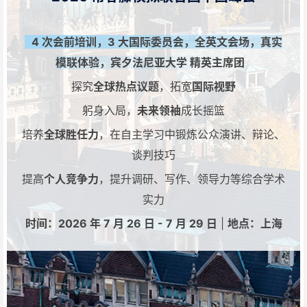
4 次会前培训，3 大国际委员会，全英文会场，真实
模联体验，宾夕法尼亚大学 精英主席团
探究
全球热点议题
，拓宽
国际视野
躬身入局，
未来领袖
成长摇篮
培养
全球胜任力
，在自主学习中锻炼公众演讲、辩论、
谈判技巧
提高
个人竞争力
，提升调研、写作、领导力等综合学术
实力
时间：2026 年 7 月 26 日 - 7 月 29 日
|
地点：上海